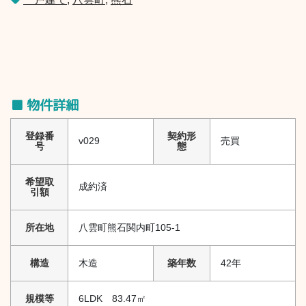
■ 物件詳細
登録番
契約形
v029
売買
号
態
希望取
成約済
引額
所在地
八雲町熊石関内町105-1
構造
木造
築年数
42年
規模等
6LDK 83.47㎡